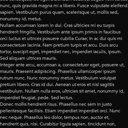
nunc, quis gravida magna mi a libero. Fusce vulputate eleifend
sapien. Vestibulum purus quam, scelerisque ut, mollis sed,
nonummy id, metus.
Nullam accumsan lorem in dui. Cras ultricies mi eu turpis
hendrerit fringilla. Vestibulum ante ipsum primis in faucibus
orci luctus et ultrices posuere cubilia Curae; In ac dui quis mi
consectetuer lacinia. Nam pretium turpis et arcu. Duis arcu
tortor, suscipit eget, imperdiet nec, imperdiet iaculis, ipsum.
Sed aliquam ultrices mauris.
Integer ante arcu, accumsan a, consectetuer eget, posuere ut,
mauris. Praesent adipiscing. Phasellus ullamcorper ipsum
rutrum nunc. Nunc nonummy metus. Vestibulum volutpat
pretium libero. Cras id dui. Aenean ut eros et nisl sagittis
vestibulum. Nullam nulla eros, ultricies sit amet, nonummy id,
imperdiet feugiat, pede. Sed lectus.
Donec mollis hendrerit risus. Phasellus nec sem in justo
pellentesque facilisis. Etiam imperdiet imperdiet orci. Nunc
nec neque. Phasellus leo dolor, tempus non, auctor et,
hendrerit quis, nisi. Curabitur ligula sapien, tincidunt non,