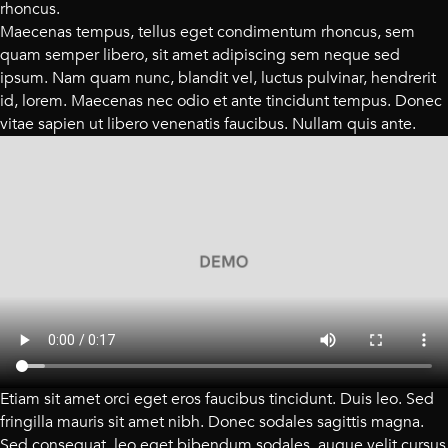
rhoncus.
Maecenas tempus, tellus eget condimentum rhoncus, sem
quam semper libero, sit amet adipiscing sem neque sed
ipsum. Nam quam nunc, blandit vel, luctus pulvinar, hendrerit
id, lorem. Maecenas nec odio et ante tincidunt tempus. Donec
vitae sapien ut libero venenatis faucibus. Nullam quis ante.
Etiam sit amet orci eget eros faucibus tincidunt. Duis leo. Sed
fringilla mauris sit amet nibh. Donec sodales sagittis magna.
Sed consequat, leo eget bibendum sodales, augue velit cursus