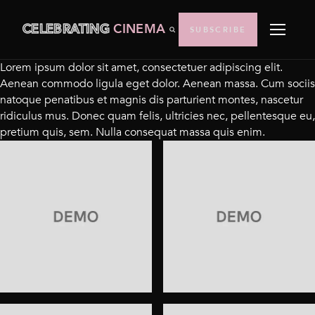
CELEBRATING
CINEMA
SUBSCRIBE
Lorem ipsum dolor sit amet, consectetuer adipiscing elit.
Aenean commodo ligula eget dolor. Aenean massa. Cum sociis
natoque penatibus et magnis dis parturient montes, nascetur
ridiculus mus. Donec quam felis, ultricies nec, pellentesque eu,
pretium quis, sem. Nulla consequat massa quis enim.