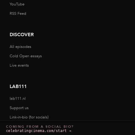
YouTube
RSS Feed
DISCOVER
All episodes
Cold Open essays
Live events
LAB111
lab111.nl
Support us
Link-in-bio (for socials)
COMING FROM A SOCIAL BIO?
celebratingcinema.com/start
→